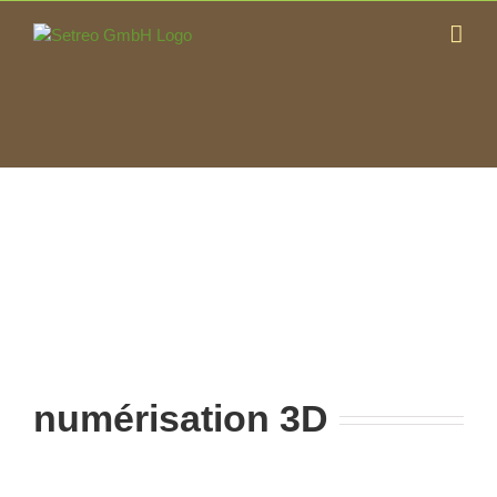
Skip
to
content
numérisation 3D