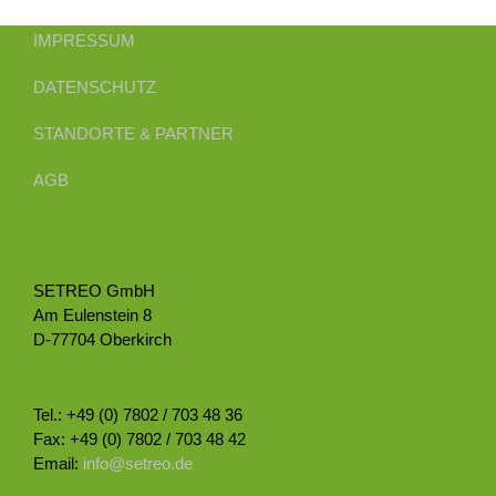
IMPRESSUM
DATENSCHUTZ
STANDORTE & PARTNER
AGB
SETREO GmbH
Am Eulenstein 8
D-77704 Oberkirch
Tel.: +49 (0) 7802 / 703 48 36
Fax: +49 (0) 7802 / 703 48 42
Email:
info@setreo.de