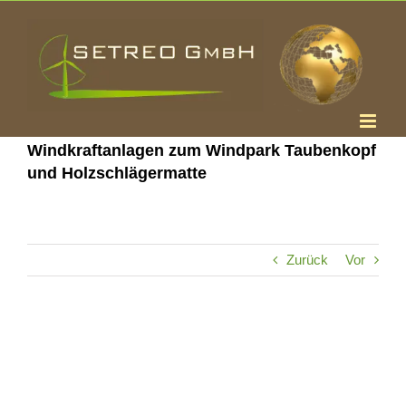
Zum
Inhalt
springen
Windkraftanlagen zum Windpark Taubenkopf
und Holzschlägermatte
Zurück
Vor
Zeige
grösseres
Bild