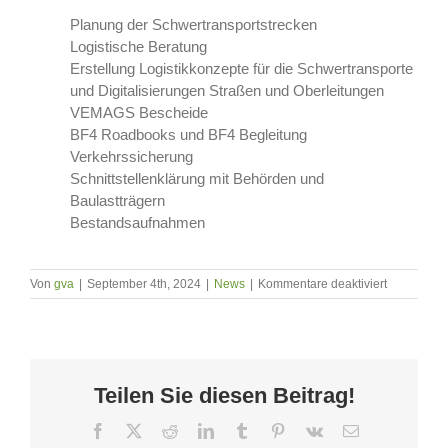
Planung der Schwertransportstrecken
Logistische Beratung
Erstellung Logistikkonzepte für die Schwertransporte
und Digitalisierungen Straßen und Oberleitungen
VEMAGS Bescheide
BF4 Roadbooks und BF4 Begleitung
Verkehrssicherung
Schnittstellenklärung mit Behörden und
Baulastträgern
Bestandsaufnahmen
für
Von
gva
|
September 4th, 2024
|
News
|
Kommentare deaktiviert
Windkrafta
zum
Windpark
Taubenkop
und
Teilen Sie diesen Beitrag!
Holzschläg
Facebook
X
Reddit
LinkedIn
Tumblr
Pinterest
Vk
E-
Mail