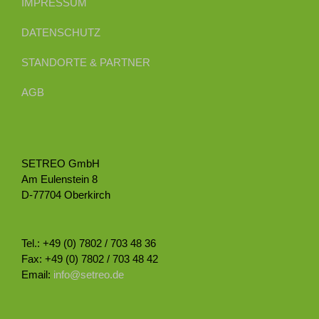
IMPRESSUM
Maschine
ie
DATENSCHUTZ
ösung
arbeitet.
STANDORTE & PARTNER
AGB
SETREO GmbH
Am Eulenstein 8
D-77704 Oberkirch
Tel.: +49 (0) 7802 / 703 48 36
Fax: +49 (0) 7802 / 703 48 42
Email:
info@setreo.de