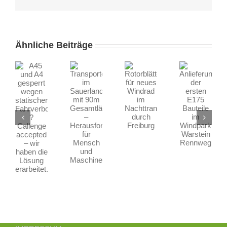
45
nd
Ähnliche Beiträge
Transporte
4
Rotorblätter
Anlieferung
im
esperrt
für
der
Sauerland
egen
neues
ersten
mit
atischer
Windrad
E175
90m
ahrverbote
im
Bauteile
Gesamtlänge
?
Nachttransport
im
–
allenge
durch
Windpark
Herausforderung
ccepted
Freiburg
Warstein
für
–
Rennweg
Mensch
ir
und
aben