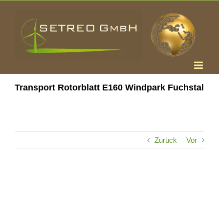
Zum
Inhalt
springen
Transport Rotorblatt E160 Windpark Fuchstal
Zurück
Vor
Zeige
grösseres
Bild