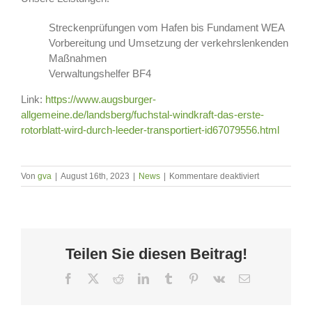
Streckenprüfungen vom Hafen bis Fundament WEA
Vorbereitung und Umsetzung der verkehrslenkenden
Maßnahmen
Verwaltungshelfer BF4
Link:
https://www.augsburger-
allgemeine.de/landsberg/fuchstal-windkraft-das-erste-
rotorblatt-wird-durch-leeder-transportiert-id67079556.html
für
Von
gva
|
August 16th, 2023
|
News
|
Kommentare deaktiviert
Transport
Rotorblatt
E160
Windpark
Fuchstal
Teilen Sie diesen Beitrag!
Facebook
X
Reddit
LinkedIn
Tumblr
Pinterest
Vk
E-
Mail