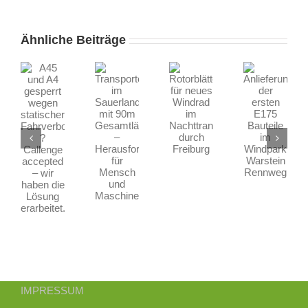
45
nd
Ähnliche Beiträge
Transporte
4
Rotorblätter
Anlieferung
im
esperrt
für
der
Sauerland
egen
neues
ersten
mit
atischer
Windrad
E175
90m
ahrverbote
im
Bauteile
Gesamtlänge
?
Nachttransport
im
–
allenge
durch
Windpark
Herausforderung
ccepted
Freiburg
Warstein
für
–
Rennweg
Mensch
ir
und
aben
IMPRESSUM
Maschine
ie