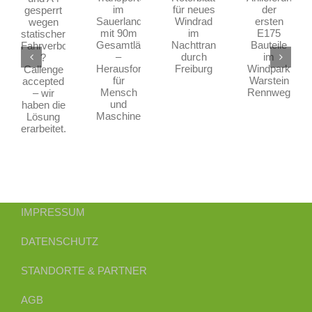
für
der
Sauerland
egen
neues
ersten
mit
atischer
Windrad
E175
90m
ahrverbote
im
Bauteile
Gesamtlänge
?
Nachttransport
im
–
allenge
durch
Windpark
Herausforderung
ccepted
Freiburg
Warstein
für
–
Rennweg
Mensch
ir
und
aben
IMPRESSUM
Maschine
ie
DATENSCHUTZ
ösung
arbeitet.
STANDORTE & PARTNER
AGB