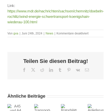
Link:
https://www.mdr.de/nachrichten/sachsen/chemnitz/doebeln-
rochlitz/wind-energie-schwertransport-koenigshain-
wiederau-100.html
für
Von
gva
|
Juni 24th, 2024
|
News
|
Kommentare deaktiviert
SETREO
als
Logistikpartner
bei
den
Teilen Sie diesen Beitrag!
Großprojekten
DolWin4
und
Facebook
X
Reddit
LinkedIn
Tumblr
Pinterest
Vk
E-
BorWin4
Mail
45
nd
Ähnliche Beiträge
Transporte
4
Rotorblätter
Anlieferung
im
esperrt